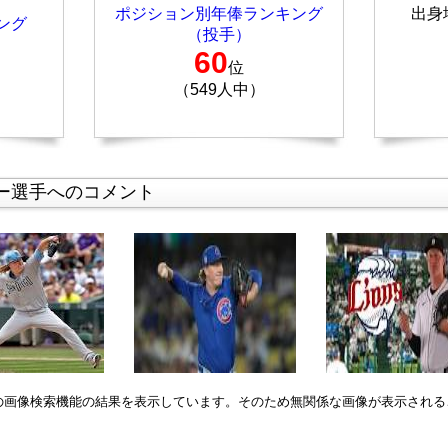
ポジション別年俸ランキング
出身
ング
（投手）
60
位
（549人中）
ー選手へのコメント
leの画像検索機能の結果を表示しています。そのため無関係な画像が表示され