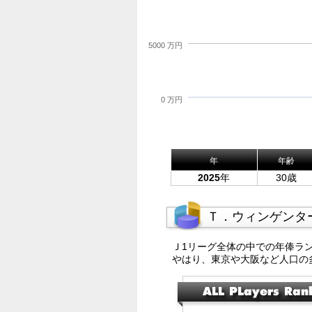
5000 万円
0 万円
年
年齢
2025
年
30歳
Ｔ．ウィンゲンタ
Ｊ1リーグ全体の中での年俸ラ
やはり、東京や大阪など人口の