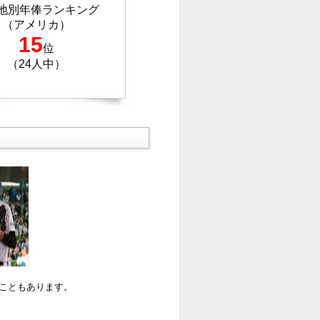
地別年俸ランキング
（アメリカ）
15
位
（24人中）
ることもあります。