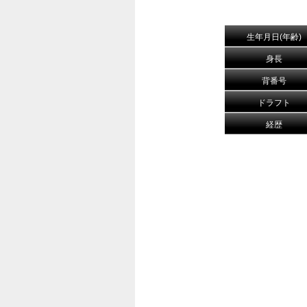
生年月日(年齢)
身長
背番号
ドラフト
経歴