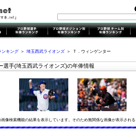
ランキング
＞
埼玉西武ライオンズ
＞
Ｔ．ウィンゲンター
ー選手(埼玉西武ライオンズ)の年俸情報
leの画像検索機能の結果を表示しています。そのため無関係な画像が表示され