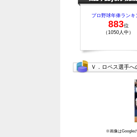
プロ野球年俸ランキ
883
位
（1050人中）
Ｖ．ロペス選手へ
※画像はGoog