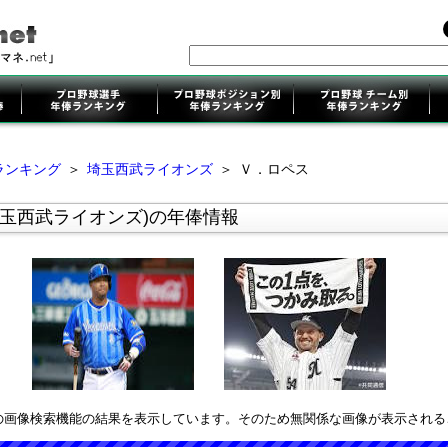
ランキング
＞
埼玉西武ライオンズ
＞
Ｖ．ロペス
埼玉西武ライオンズ)の年俸情報
leの画像検索機能の結果を表示しています。そのため無関係な画像が表示され