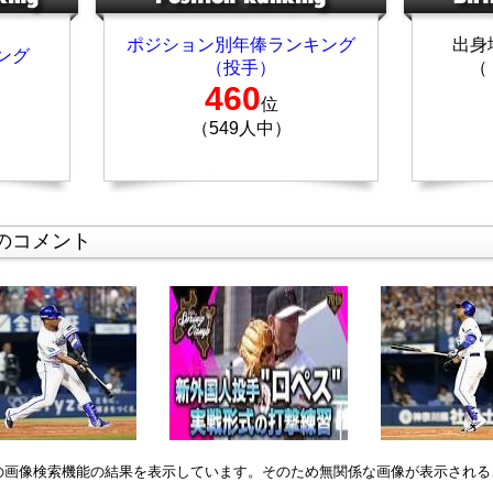
ポジション別年俸ランキング
出身
ング
（投手）
（
460
位
（549人中）
のコメント
leの画像検索機能の結果を表示しています。そのため無関係な画像が表示され