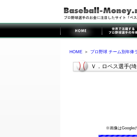
HOME
＞
プロ野球 チーム別年俸
Ｖ．ロペス選手(
※画像はGoog