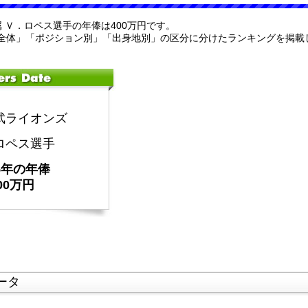
属 Ｖ．ロペス選手の年俸は400万円です。
全体」「ポジション別」「出身地別」の区分に分けたランキングを掲載
武ライオンズ
ロペス選手
25年の年俸
00万円
ータ