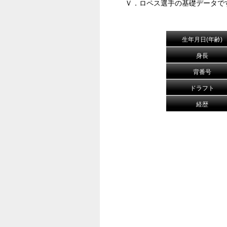
Ｖ．ロペス選手の基礎データで
生年月日(年齢)
身長
背番号
ドラフト
経歴