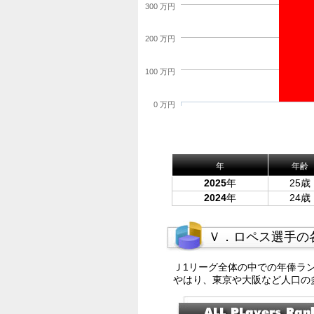
300 万円
200 万円
100 万円
0 万円
年
年齢
2025
年
25歳
2024
年
24歳
Ｖ．ロペス選手の
Ｊ1リーグ全体の中での年俸ラ
やはり、東京や大阪など人口の