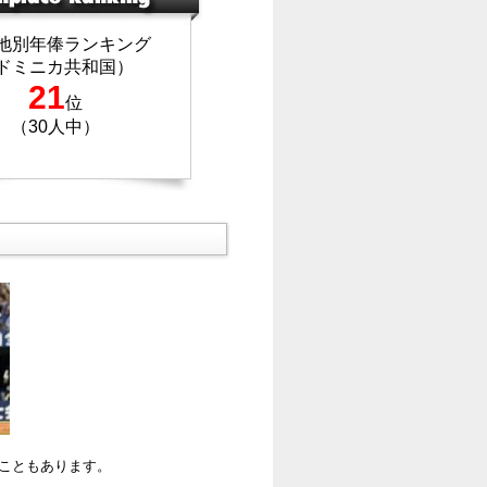
地別年俸ランキング
ドミニカ共和国）
21
位
（30人中）
ることもあります。