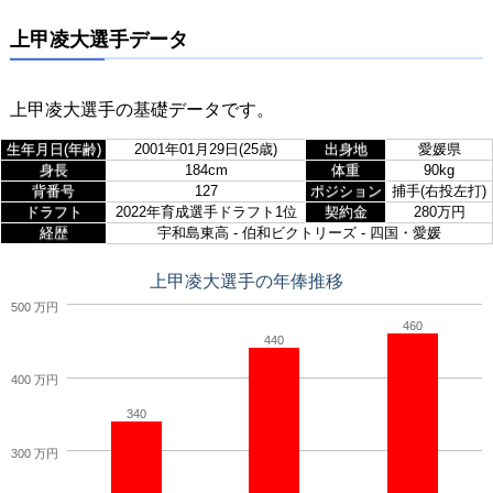
上甲凌大選手データ
上甲凌大選手の基礎データです。
生年月日(年齢)
2001年01月29日(25歳)
出身地
愛媛県
身長
184cm
体重
90kg
背番号
127
ポジション
捕手(右投左打)
ドラフト
2022年育成選手ドラフト1位
契約金
280万円
経歴
宇和島東高 - 伯和ビクトリーズ - 四国・愛媛
上甲凌大選手の年俸推移
500 万円
460
440
400 万円
340
300 万円