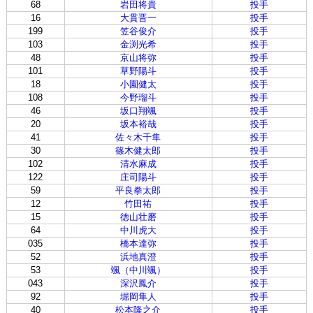
68
岩田将貴
投手
16
大貫晋一
投手
199
笠谷俊介
投手
103
金渕光希
投手
48
京山将弥
投手
101
草野陽斗
投手
18
小園健太
投手
108
今野瑠斗
投手
46
坂口翔颯
投手
20
坂本裕哉
投手
41
佐々木千隼
投手
30
篠木健太郎
投手
102
清水麻成
投手
122
庄司陽斗
投手
59
平良拳太郎
投手
12
竹田祐
投手
15
徳山壮磨
投手
64
中川虎大
投手
035
橋本達弥
投手
52
浜地真澄
投手
53
颯（中川颯）
投手
043
深沢鳳介
投手
92
堀岡隼人
投手
40
松本隆之介
投手