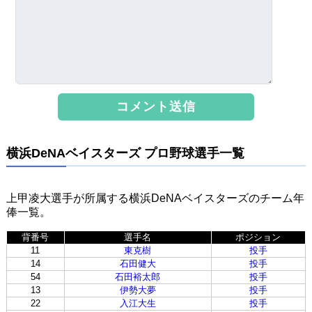
横浜DeNAベイスターズ プロ野球選手一覧
上甲凌大選手が所属する横浜DeNAベイスターズのチーム年
俸一覧。
背番号
選手名
ポジション
11
東克樹
投手
14
石田健大
投手
54
石田裕太郎
投手
13
伊勢大夢
投手
22
入江大生
投手