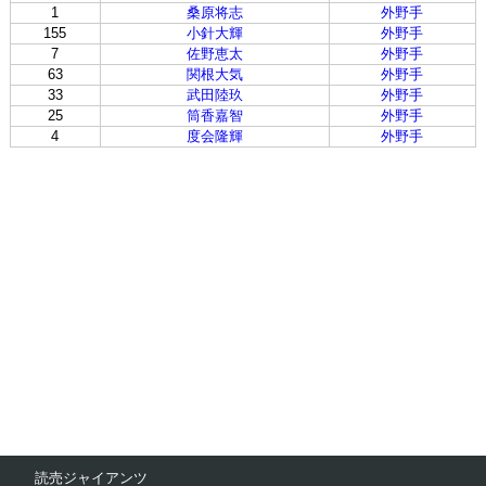
1
桑原将志
外野手
155
小針大輝
外野手
7
佐野恵太
外野手
63
関根大気
外野手
33
武田陸玖
外野手
25
筒香嘉智
外野手
4
度会隆輝
外野手
読売ジャイアンツ