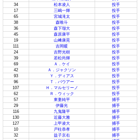
34
松本凌人
投手
17
三嶋一輝
投手
65
宮城滝太
投手
38
森唯斗
投手
36
森下瑠大
投手
45
森原康平
投手
19
山﨑康晃
投手
111
吉岡暖
投手
24
吉野光樹
投手
39
若松尚輝
投手
69
Ａ．ケイ
投手
42
Ａ．ジャクソン
投手
93
Ｙ．ディアス
投手
96
Ｔ．バウアー
投手
107
Ｈ．マルセリーノ
投手
62
Ｒ．ウィック
投手
57
東妻純平
捕手
29
伊藤光
捕手
116
九鬼隆平
捕手
130
近藤大雅
捕手
127
上甲凌大
捕手
10
戸柱恭孝
捕手
32
益子京右
捕手