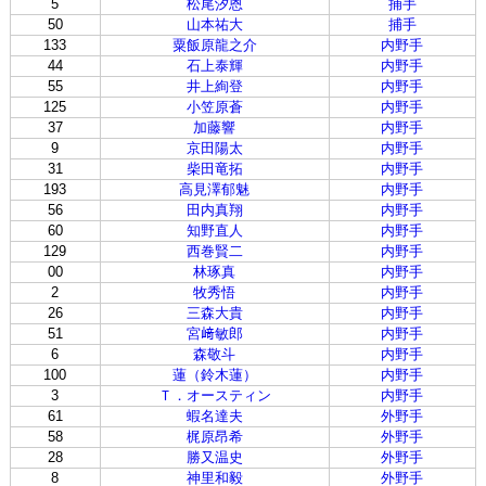
5
松尾汐恩
捕手
50
山本祐大
捕手
133
粟飯原龍之介
内野手
44
石上泰輝
内野手
55
井上絢登
内野手
125
小笠原蒼
内野手
37
加藤響
内野手
9
京田陽太
内野手
31
柴田竜拓
内野手
193
高見澤郁魅
内野手
56
田内真翔
内野手
60
知野直人
内野手
129
西巻賢二
内野手
00
林琢真
内野手
2
牧秀悟
内野手
26
三森大貴
内野手
51
宮﨑敏郎
内野手
6
森敬斗
内野手
100
蓮（鈴木蓮）
内野手
3
Ｔ．オースティン
内野手
61
蝦名達夫
外野手
58
梶原昂希
外野手
28
勝又温史
外野手
8
神里和毅
外野手