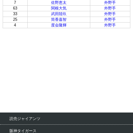
7
佐野恵太
外野手
63
関根大気
外野手
33
武田陸玖
外野手
25
筒香嘉智
外野手
4
度会隆輝
外野手
読売ジャイアンツ
阪神タイガース