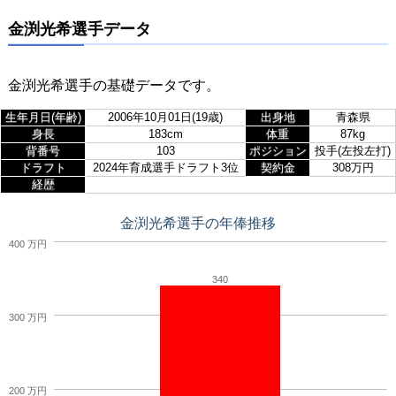
金渕光希選手データ
金渕光希選手の基礎データです。
生年月日(年齢)
2006年10月01日(19歳)
出身地
青森県
身長
183cm
体重
87kg
背番号
103
ポジション
投手(左投左打)
ドラフト
2024年育成選手ドラフト3位
契約金
308万円
経歴
金渕光希選手の年俸推移
400 万円
340
300 万円
200 万円