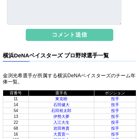
横浜DeNAベイスターズ プロ野球選手一覧
金渕光希選手が所属する横浜DeNAベイスターズのチーム年
俸一覧。
背番号
選手名
ポジション
11
東克樹
投手
14
石田健大
投手
54
石田裕太郎
投手
13
伊勢大夢
投手
22
入江大生
投手
68
岩田将貴
投手
16
大貫晋一
投手