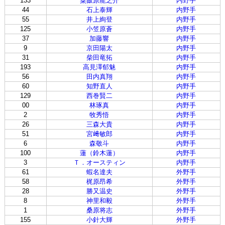
133
粟飯原龍之介
内野手
44
石上泰輝
内野手
55
井上絢登
内野手
125
小笠原蒼
内野手
37
加藤響
内野手
9
京田陽太
内野手
31
柴田竜拓
内野手
193
高見澤郁魅
内野手
56
田内真翔
内野手
60
知野直人
内野手
129
西巻賢二
内野手
00
林琢真
内野手
2
牧秀悟
内野手
26
三森大貴
内野手
51
宮﨑敏郎
内野手
6
森敬斗
内野手
100
蓮（鈴木蓮）
内野手
3
Ｔ．オースティン
内野手
61
蝦名達夫
外野手
58
梶原昂希
外野手
28
勝又温史
外野手
8
神里和毅
外野手
1
桑原将志
外野手
155
小針大輝
外野手