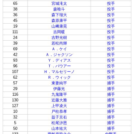
65
宮城滝太
投手
38
森唯斗
投手
36
森下瑠大
投手
45
森原康平
投手
19
山﨑康晃
投手
111
吉岡暖
投手
24
吉野光樹
投手
39
若松尚輝
投手
69
Ａ．ケイ
投手
42
Ａ．ジャクソン
投手
93
Ｙ．ディアス
投手
96
Ｔ．バウアー
投手
107
Ｈ．マルセリーノ
投手
62
Ｒ．ウィック
投手
57
東妻純平
捕手
29
伊藤光
捕手
116
九鬼隆平
捕手
130
近藤大雅
捕手
127
上甲凌大
捕手
10
戸柱恭孝
捕手
32
益子京右
捕手
5
松尾汐恩
捕手
50
山本祐大
捕手