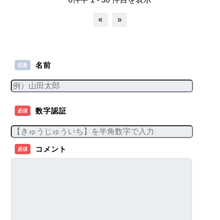
«
»
名前
任意
数字認証
必須
コメント
必須