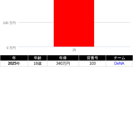
100 万円
0 万円
25
年
年齢
年俸
背番号
チーム
2025
年
18歳
340万円
103
DeNA