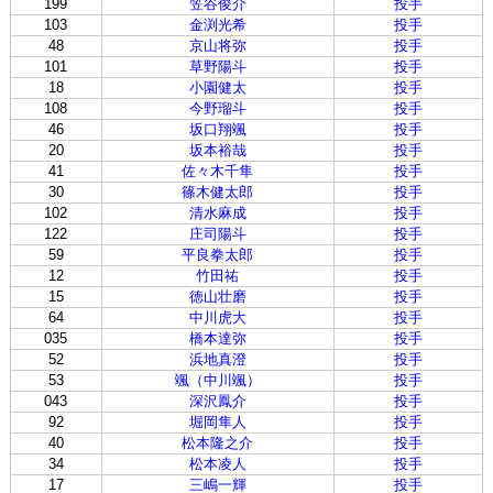
199
笠谷俊介
投手
103
金渕光希
投手
48
京山将弥
投手
101
草野陽斗
投手
18
小園健太
投手
108
今野瑠斗
投手
46
坂口翔颯
投手
20
坂本裕哉
投手
41
佐々木千隼
投手
30
篠木健太郎
投手
102
清水麻成
投手
122
庄司陽斗
投手
59
平良拳太郎
投手
12
竹田祐
投手
15
徳山壮磨
投手
64
中川虎大
投手
035
橋本達弥
投手
52
浜地真澄
投手
53
颯（中川颯）
投手
043
深沢鳳介
投手
92
堀岡隼人
投手
40
松本隆之介
投手
34
松本凌人
投手
17
三嶋一輝
投手