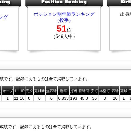
ポジション別年俸ランキング
出身
ング
（投手）
51
位
（549人中）
績です。記録にあるものは全て掲載しています。
戦
セーブ
H
HP
完投
完封勝
無四球
勝率
打者
投球回
安打
本塁打
四球
死球
1
11
16
0
0
0
0.833
193
45.0
36
3
20
1
成績です。記録にあるものは全て掲載しています。