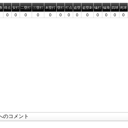
数
得点
安打
二塁打
三塁打
本塁打
塁打
打点
盗塁
盗塁刺
犠打
犠飛
四球
死球
1
0
0
0
0
0
0
0
0
0
0
0
0
0
へのコメント