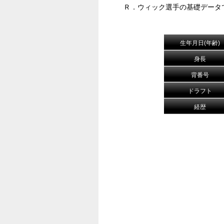
Ｒ．ウィック選手の基礎データ
生年月日(年齢)
身長
背番号
ドラフト
経歴