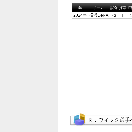
年
チーム
試合
打席
打
2024年
横浜DeNA
43
1
Ｒ．ウィック選手