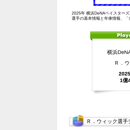
2025年 横浜DeNAベイスタ
選手の基本情報と年俸情報、「
横浜De
Ｒ．ウ
20
1億
Ｒ．ウィック選手