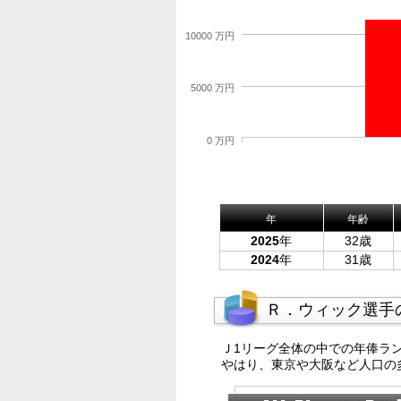
10000 万円
5000 万円
0 万円
年
年齢
2025
年
32歳
2024
年
31歳
Ｒ．ウィック選手
Ｊ1リーグ全体の中での年俸ラ
やはり、東京や大阪など人口の