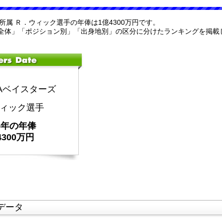
ーズ所属 Ｒ．ウィック選手の年俸は1億4300万円です。
全体」「ポジション別」「出身地別」の区分に分けたランキングを掲載
NAベイスターズ
ィック選手
25年の年俸
4300万円
データ