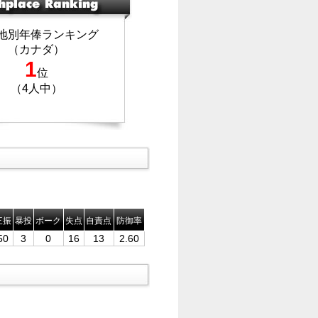
地別年俸ランキング
（カナダ）
1
位
（4人中）
三振
暴投
ボーク
失点
自責点
防御率
50
3
0
16
13
2.60