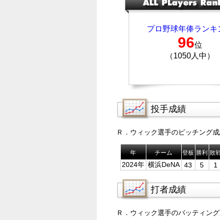
プロ野球年俸ランキ
96
位
（1050人中）
投手成績
Ｒ．ウィック選手のピッチング成
年
チーム
登板
勝利
敗
2024年
横浜DeNA
43
5
1
打者成績
Ｒ．ウィック選手のバッティング