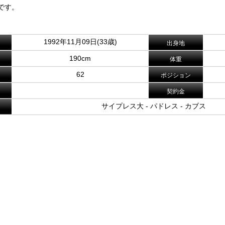
です。
1992年11月09日(33歳)
出身地
190cm
体重
62
ポジション
契約金
サイプレス大 - パドレス - カブス