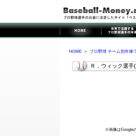
HOME
＞
プロ野球 チーム別年俸
Ｒ．ウィック選手(
※画像はGoog