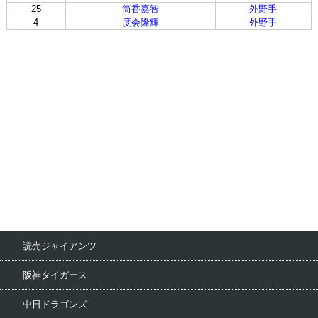
25
筒香嘉智
外野手
4
度会隆輝
外野手
読売ジャイアンツ
阪神タイガース
中日ドラゴンズ