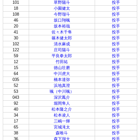
101
草野陽斗
投手
18
小園健太
投手
108
今野瑠斗
投手
46
坂口翔颯
投手
20
坂本裕哉
投手
41
佐々木千隼
投手
30
篠木健太郎
投手
102
清水麻成
投手
122
庄司陽斗
投手
59
平良拳太郎
投手
12
竹田祐
投手
15
徳山壮磨
投手
64
中川虎大
投手
035
橋本達弥
投手
52
浜地真澄
投手
53
颯（中川颯）
投手
043
深沢鳳介
投手
92
堀岡隼人
投手
40
松本隆之介
投手
34
松本凌人
投手
17
三嶋一輝
投手
65
宮城滝太
投手
38
森唯斗
投手
36
森下瑠大
投手