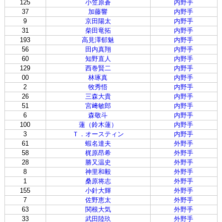
125
小笠原蒼
内野手
37
加藤響
内野手
9
京田陽太
内野手
31
柴田竜拓
内野手
193
高見澤郁魅
内野手
56
田内真翔
内野手
60
知野直人
内野手
129
西巻賢二
内野手
00
林琢真
内野手
2
牧秀悟
内野手
26
三森大貴
内野手
51
宮﨑敏郎
内野手
6
森敬斗
内野手
100
蓮（鈴木蓮）
内野手
3
Ｔ．オースティン
内野手
61
蝦名達夫
外野手
58
梶原昂希
外野手
28
勝又温史
外野手
8
神里和毅
外野手
1
桑原将志
外野手
155
小針大輝
外野手
7
佐野恵太
外野手
63
関根大気
外野手
33
武田陸玖
外野手