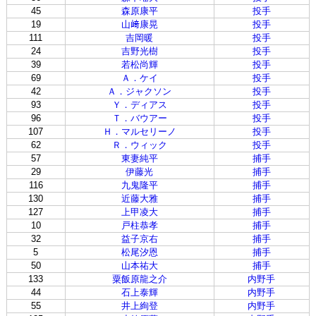
45
森原康平
投手
19
山﨑康晃
投手
111
吉岡暖
投手
24
吉野光樹
投手
39
若松尚輝
投手
69
Ａ．ケイ
投手
42
Ａ．ジャクソン
投手
93
Ｙ．ディアス
投手
96
Ｔ．バウアー
投手
107
Ｈ．マルセリーノ
投手
62
Ｒ．ウィック
投手
57
東妻純平
捕手
29
伊藤光
捕手
116
九鬼隆平
捕手
130
近藤大雅
捕手
127
上甲凌大
捕手
10
戸柱恭孝
捕手
32
益子京右
捕手
5
松尾汐恩
捕手
50
山本祐大
捕手
133
粟飯原龍之介
内野手
44
石上泰輝
内野手
55
井上絢登
内野手