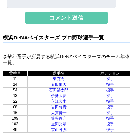
横浜DeNAベイスターズ プロ野球選手一覧
森敬斗選手が所属する横浜DeNAベイスターズのチーム年俸
一覧。
背番号
選手名
ポジション
11
東克樹
投手
14
石田健大
投手
54
石田裕太郎
投手
13
伊勢大夢
投手
22
入江大生
投手
68
岩田将貴
投手
16
大貫晋一
投手
199
笠谷俊介
投手
103
金渕光希
投手
48
京山将弥
投手