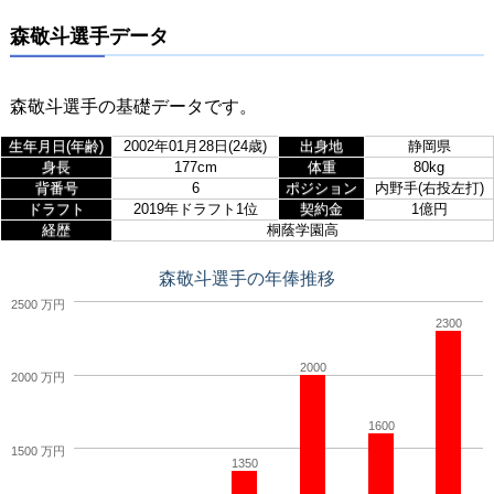
森敬斗選手データ
森敬斗選手の基礎データです。
生年月日(年齢)
2002年01月28日(24歳)
出身地
静岡県
身長
177cm
体重
80kg
背番号
6
ポジション
内野手(右投左打)
ドラフト
2019年ドラフト1位
契約金
1億円
経歴
桐蔭学園高
森敬斗選手の年俸推移
2500 万円
2300
2000
2000 万円
1600
1500 万円
1350