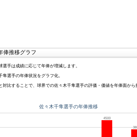
年俸推移グラフ
球選手は成績に応じて年俸が増減します。
千隼選手の年俸状況をグラフ化。
と対比することで、球界での佐々木千隼選手の評価・価値を年俸面から
佐々木千隼選手の年俸推移
4500
38