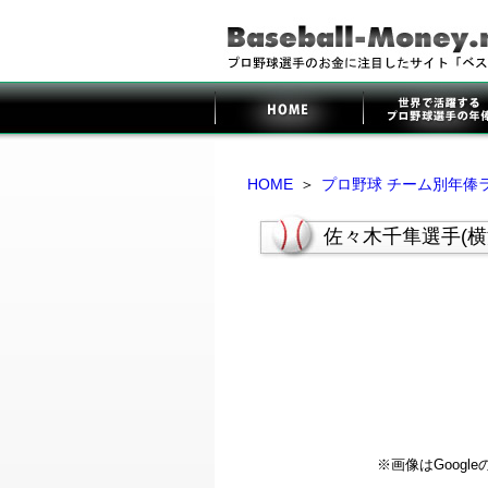
HOME
＞
プロ野球 チーム別年俸
佐々木千隼選手(横
※画像はGoog