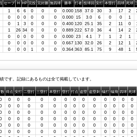
戦
セーブ
H
HP
完投
完封勝
無四球
勝率
打者
投球回
安打
本塁打
四球
死球
1
6
6
0
0
0
0.000
158
37.0
30
3
17
2
0
0
0
0
0
0
0.000
15
3.0
6
0
0
1
0
1
3
0
0
0
0.400
120
25.1
35
2
11
0
1
26
34
0
0
0
0.889
222
57.0
36
4
14
2
0
0
0
0
0
0
0.000
23
4.1
7
1
2
1
0
0
0
0
0
0
0.667
130
32.0
26
2
12
1
0
0
0
1
0
0
0.364
363
85.1
75
9
48
1
績です。記録にあるものは全て掲載しています。
打数
得点
安打
二塁打
三塁打
本塁打
塁打
打点
盗塁
盗塁刺
犠打
犠飛
四球
死球
0
0
0
0
0
0
0
0
0
0
0
0
0
0
0
0
0
0
0
0
0
0
0
0
0
0
0
0
0
0
0
0
0
0
0
0
0
0
0
0
0
0
0
0
0
0
0
0
0
0
0
0
0
0
0
0
0
0
0
0
0
0
0
0
0
0
0
0
0
0
0
0
0
0
0
0
0
0
0
0
0
0
0
0