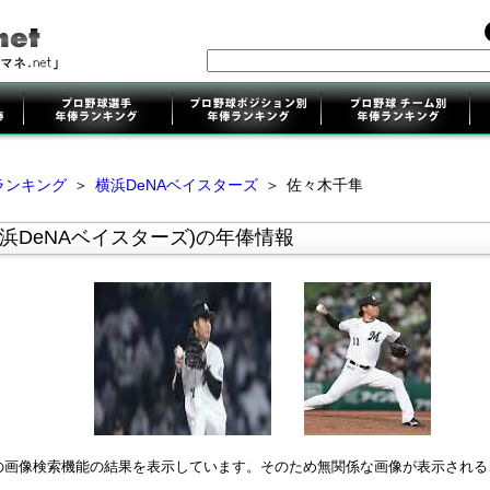
ランキング
＞
横浜DeNAベイスターズ
＞
佐々木千隼
浜DeNAベイスターズ)の年俸情報
leの画像検索機能の結果を表示しています。そのため無関係な画像が表示され