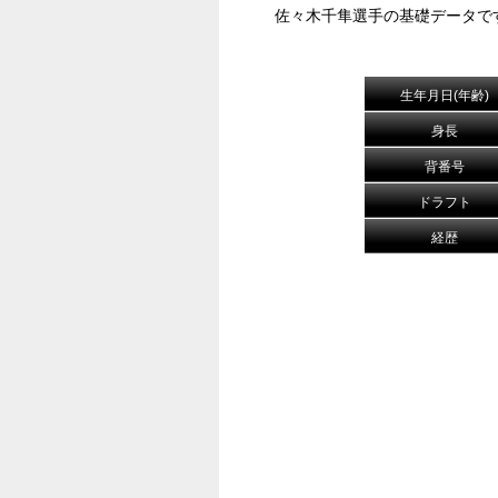
佐々木千隼選手の基礎データで
生年月日(年齢)
身長
背番号
ドラフト
経歴