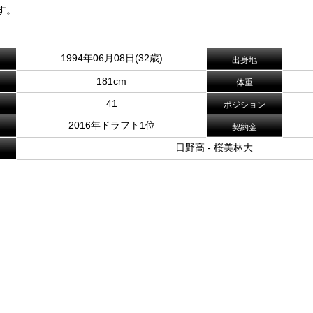
す。
1994年06月08日(32歳)
出身地
181cm
体重
41
ポジション
2016年ドラフト1位
契約金
日野高 - 桜美林大