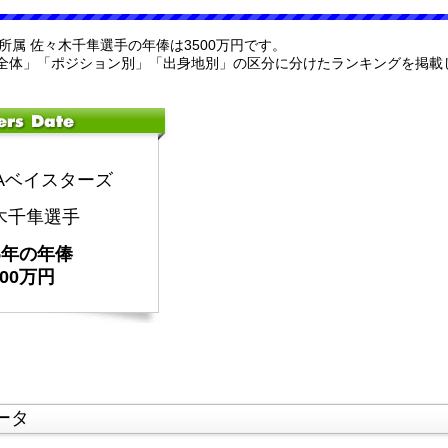
ーズ所属 佐々木千隼選手の年俸は3500万円です。
全体」「ポジション別」「出身地別」の区分に分けたランキングを掲載
NAベイスターズ
木千隼選手
25年の年俸
500万円
ータ