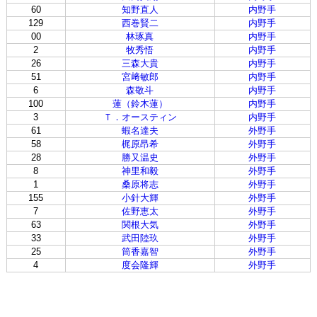
60
知野直人
内野手
129
西巻賢二
内野手
00
林琢真
内野手
2
牧秀悟
内野手
26
三森大貴
内野手
51
宮﨑敏郎
内野手
6
森敬斗
内野手
100
蓮（鈴木蓮）
内野手
3
Ｔ．オースティン
内野手
61
蝦名達夫
外野手
58
梶原昂希
外野手
28
勝又温史
外野手
8
神里和毅
外野手
1
桑原将志
外野手
155
小針大輝
外野手
7
佐野恵太
外野手
63
関根大気
外野手
33
武田陸玖
外野手
25
筒香嘉智
外野手
4
度会隆輝
外野手