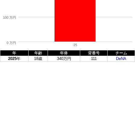
100 万円
0 万円
25
年
年齢
年俸
背番号
チーム
2025
年
18歳
340万円
111
DeNA