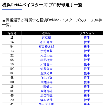
横浜DeNAベイスターズ プロ野球選手一覧
吉岡暖選手が所属する横浜DeNAベイスターズのチーム年俸
一覧。
背番号
選手名
ポジション
11
東克樹
投手
14
石田健大
投手
54
石田裕太郎
投手
13
伊勢大夢
投手
22
入江大生
投手
68
岩田将貴
投手
16
大貫晋一
投手
199
笠谷俊介
投手
103
金渕光希
投手
48
京山将弥
投手
101
草野陽斗
投手
18
小園健太
投手
108
今野瑠斗
投手
46
坂口翔颯
投手
20
坂本裕哉
投手
41
佐々木千隼
投手