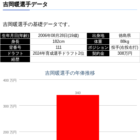
吉岡暖選手データ
吉岡暖選手の基礎データです。
生年月日(年齢)
2006年08月28日(19歳)
出身地
徳島県
身長
182cm
体重
88kg
背番号
111
ポジション
投手(右投右打)
ドラフト
2024年育成選手ドラフト2位
契約金
308万円
経歴
吉岡暖選手の年俸推移
400 万円
340
300 万円
200 万円