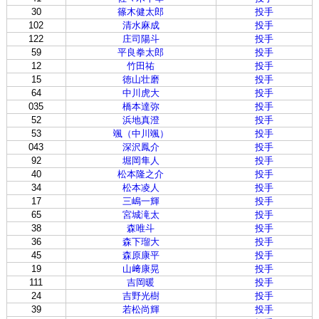
30
篠木健太郎
投手
102
清水麻成
投手
122
庄司陽斗
投手
59
平良拳太郎
投手
12
竹田祐
投手
15
徳山壮磨
投手
64
中川虎大
投手
035
橋本達弥
投手
52
浜地真澄
投手
53
颯（中川颯）
投手
043
深沢鳳介
投手
92
堀岡隼人
投手
40
松本隆之介
投手
34
松本凌人
投手
17
三嶋一輝
投手
65
宮城滝太
投手
38
森唯斗
投手
36
森下瑠大
投手
45
森原康平
投手
19
山﨑康晃
投手
111
吉岡暖
投手
24
吉野光樹
投手
39
若松尚輝
投手