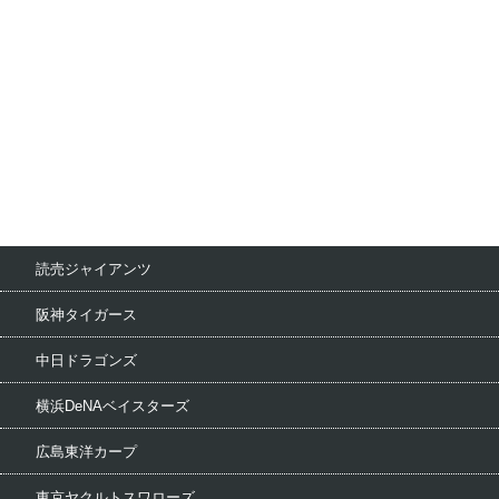
読売ジャイアンツ
阪神タイガース
中日ドラゴンズ
横浜DeNAベイスターズ
広島東洋カープ
東京ヤクルトスワローズ