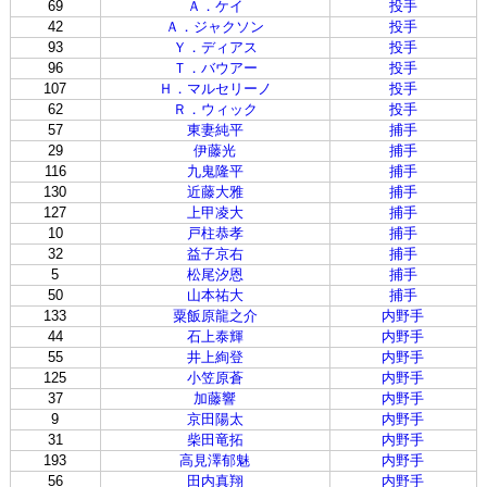
69
Ａ．ケイ
投手
42
Ａ．ジャクソン
投手
93
Ｙ．ディアス
投手
96
Ｔ．バウアー
投手
107
Ｈ．マルセリーノ
投手
62
Ｒ．ウィック
投手
57
東妻純平
捕手
29
伊藤光
捕手
116
九鬼隆平
捕手
130
近藤大雅
捕手
127
上甲凌大
捕手
10
戸柱恭孝
捕手
32
益子京右
捕手
5
松尾汐恩
捕手
50
山本祐大
捕手
133
粟飯原龍之介
内野手
44
石上泰輝
内野手
55
井上絢登
内野手
125
小笠原蒼
内野手
37
加藤響
内野手
9
京田陽太
内野手
31
柴田竜拓
内野手
193
高見澤郁魅
内野手
56
田内真翔
内野手